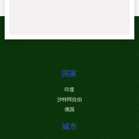
国家
印度
沙特阿拉伯
俄国
城市