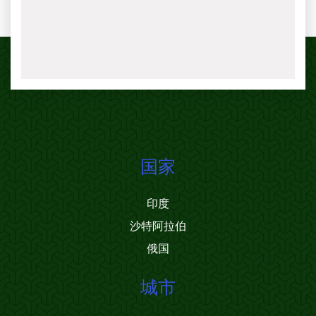
国家
印度
沙特阿拉伯
俄国
城市