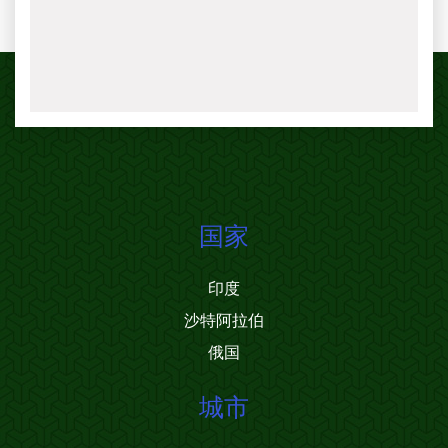
国家
印度
沙特阿拉伯
俄国
城市