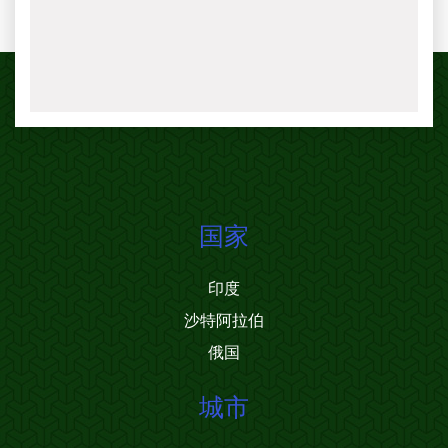
国家
印度
沙特阿拉伯
俄国
城市