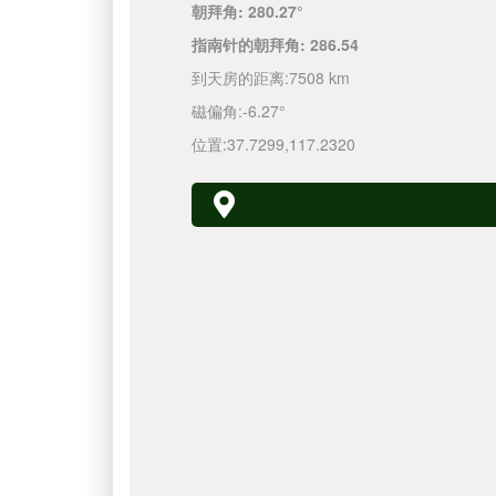
朝拜角:
280.27°
指南针的朝拜角:
286.54
到天房的距离:
7508 km
磁偏角:
-6.27°
位置:
37.7299
,
117.2320