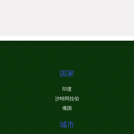
国家
印度
沙特阿拉伯
俄国
城市