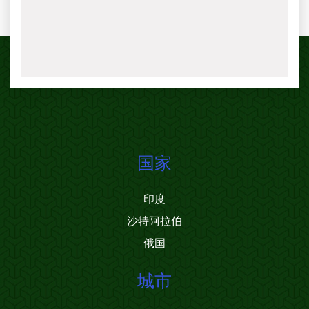
国家
印度
沙特阿拉伯
俄国
城市