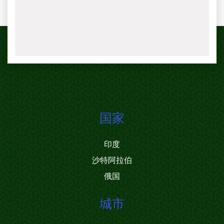
国家
印度
沙特阿拉伯
俄国
城市