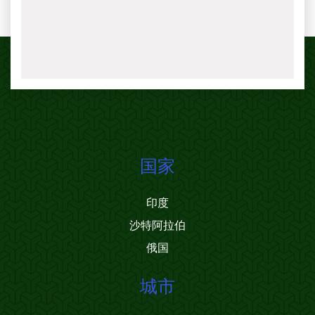
国家
印度
沙特阿拉伯
俄国
城市