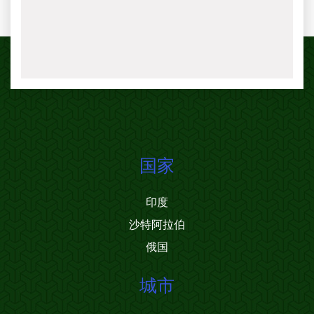
国家
印度
沙特阿拉伯
俄国
城市