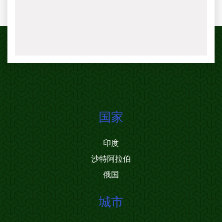
国家
印度
沙特阿拉伯
俄国
城市