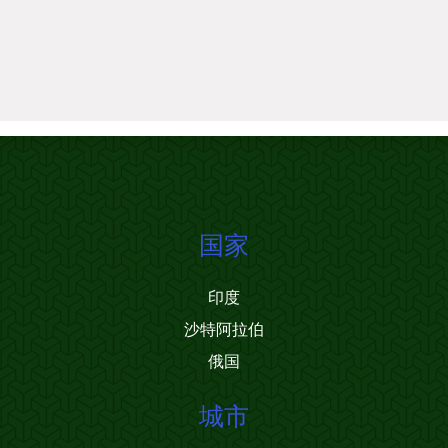
国家
印度
沙特阿拉伯
俄国
城市