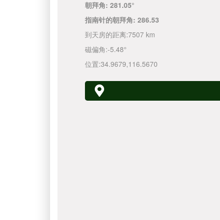
朝拜角:
281.05°
指南针的朝拜角:
286.53
到天房的距离:
7507 km
磁偏角:
-5.48°
位置:
34.9679
,
116.5670