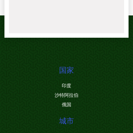
国家
印度
沙特阿拉伯
俄国
城市