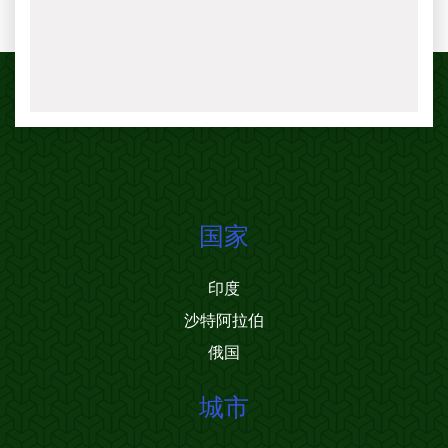
国家
印度
沙特阿拉伯
俄国
城市