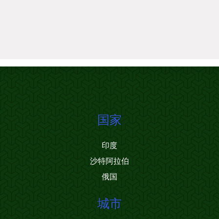
国家
印度
沙特阿拉伯
俄国
城市