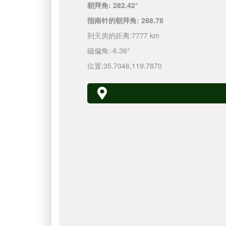
朝拜角:
282.42°
指南针的朝拜角:
288.78
到天房的距离:
7777 km
磁偏角:
-6.36°
位置:
35.7046
,
119.7870