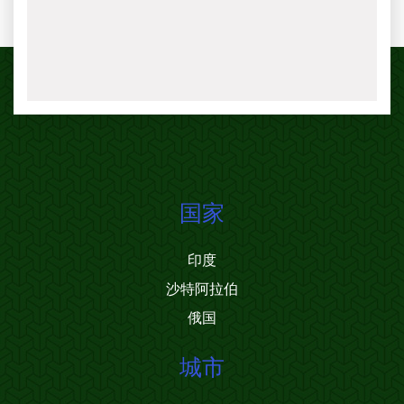
国家
印度
沙特阿拉伯
俄国
城市