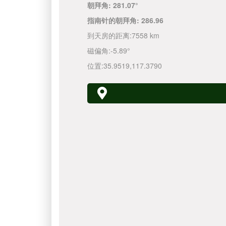
朝拜角:
281.07°
指南针的朝拜角:
286.96
到天房的距离:
7558 km
磁偏角:
-5.89°
位置:
35.9519
,
117.3790