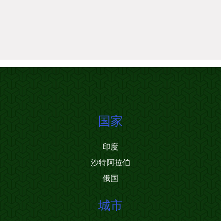
国家
印度
沙特阿拉伯
俄国
城市