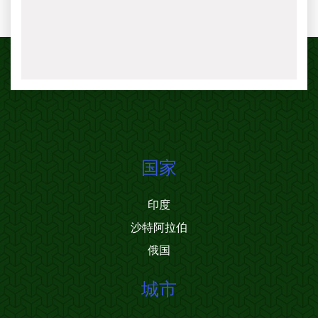
国家
印度
沙特阿拉伯
俄国
城市