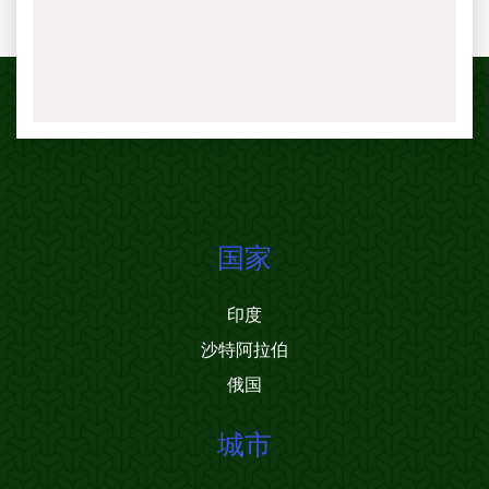
国家
印度
沙特阿拉伯
俄国
城市