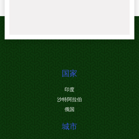
国家
印度
沙特阿拉伯
俄国
城市