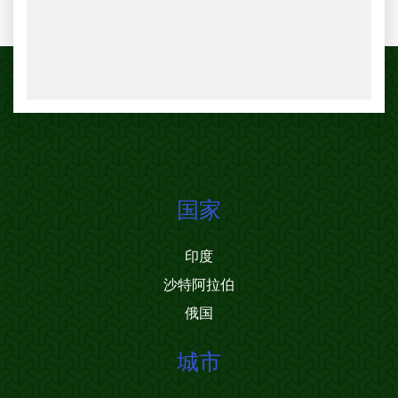
国家
印度
沙特阿拉伯
俄国
城市