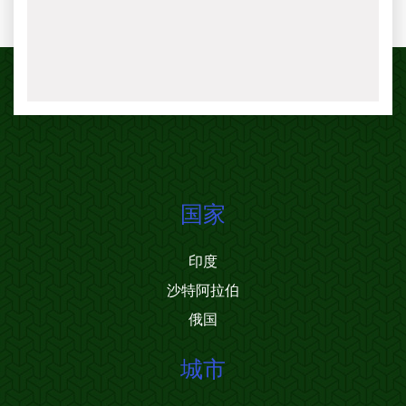
国家
印度
沙特阿拉伯
俄国
城市