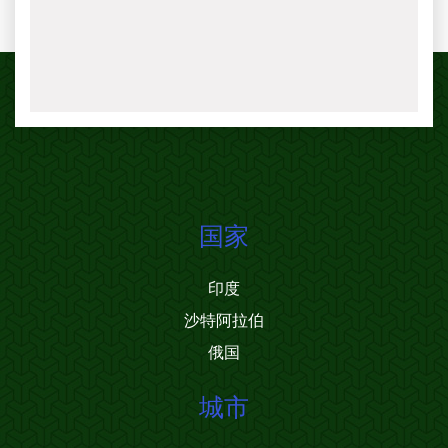
国家
印度
沙特阿拉伯
俄国
城市