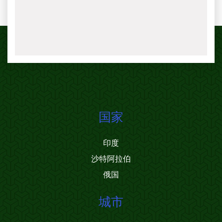
国家
印度
沙特阿拉伯
俄国
城市