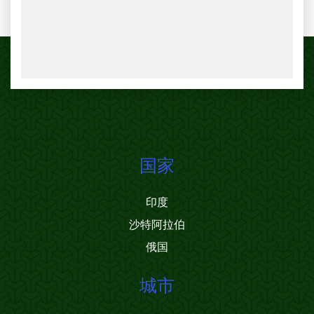
国家
印度
沙特阿拉伯
俄国
城市