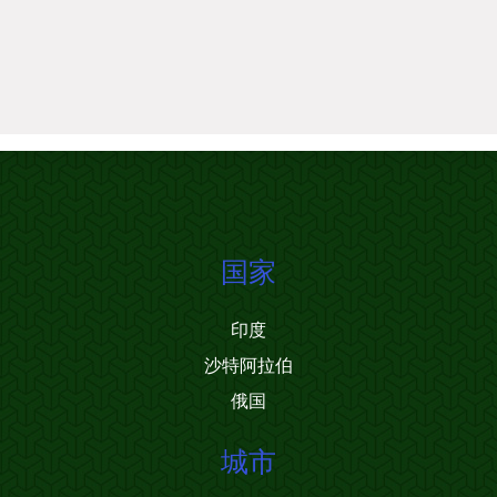
国家
印度
沙特阿拉伯
俄国
城市