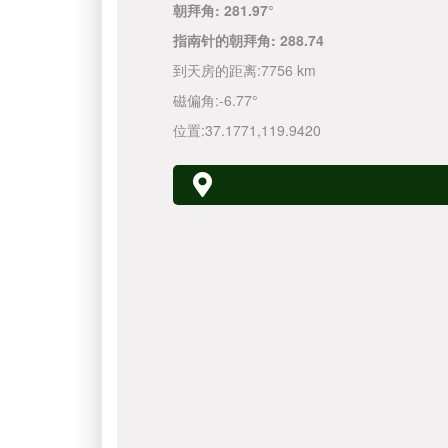
朝拜角:
281.97°
指南针的朝拜角:
288.74
到天房的距离:
7756 km
磁偏角:
-6.77°
位置:
37.1771
,
119.9420