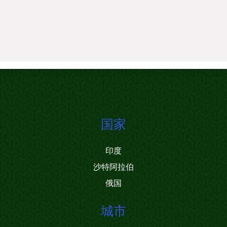
国家
印度
沙特阿拉伯
俄国
城市