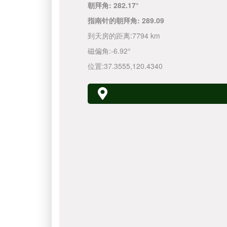
朝拜角:
282.17°
指南针的朝拜角:
289.09
到天房的距离:
7794 km
磁偏角:
-6.92°
位置:
37.3555
,
120.4340