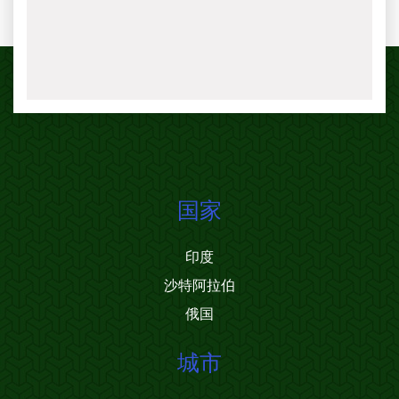
国家
印度
沙特阿拉伯
俄国
城市