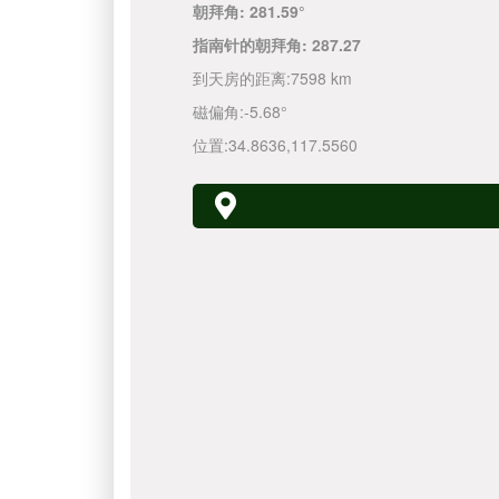
朝拜角:
281.59°
指南针的朝拜角:
287.27
到天房的距离:
7598 km
磁偏角:
-5.68°
位置:
34.8636
,
117.5560