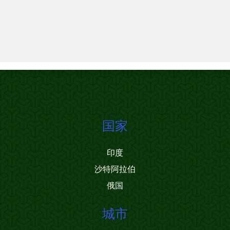
国家
印度
沙特阿拉伯
俄国
城市