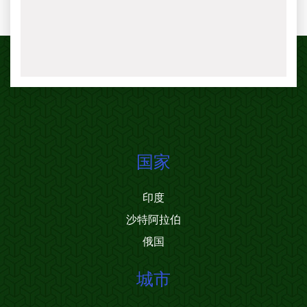
国家
印度
沙特阿拉伯
俄国
城市