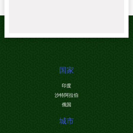
国家
印度
沙特阿拉伯
俄国
城市