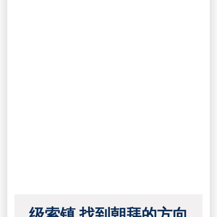
级索镇 找到朝拜的方向