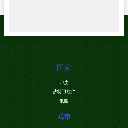
国家
印度
沙特阿拉伯
俄国
城市