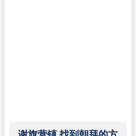
谢旗营镇 找到朝拜的方