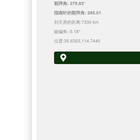
朝拜角:
279.83°
指南针的朝拜角:
285.01
到天房的距离:
7330 km
磁偏角:
-5.18°
位置:
35.6353
,
114.7440