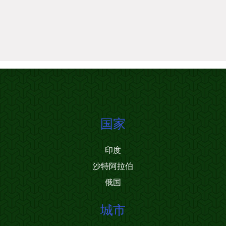
国家
印度
沙特阿拉伯
俄国
城市