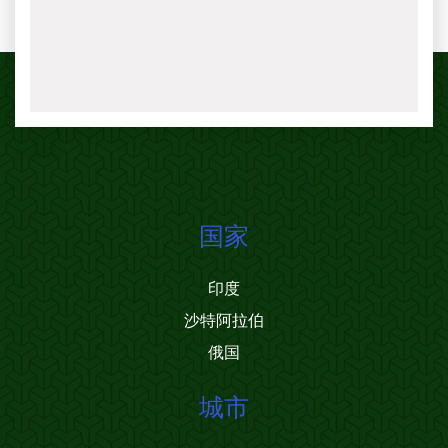
国家
印度
沙特阿拉伯
俄国
城市