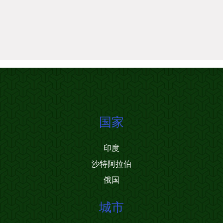
国家
印度
沙特阿拉伯
俄国
城市