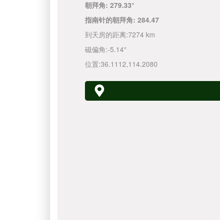
朝拜角:
279.33°
指南针的朝拜角:
284.47
到天房的距离:
7274 km
磁偏角:
-5.14°
位置:
36.1112
,
114.2080