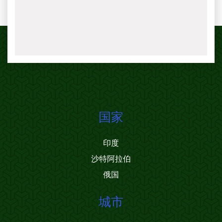
国家
印度
沙特阿拉伯
俄国
城市