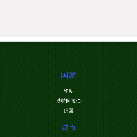
国家
印度
沙特阿拉伯
俄国
城市