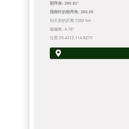
朝拜角:
280.83°
指南针的朝拜角:
285.59
到天房的距离:
7382 km
磁偏角:
-4.76°
位置:
33.4312
,
114.8270