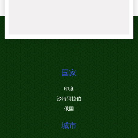
国家
印度
沙特阿拉伯
俄国
城市