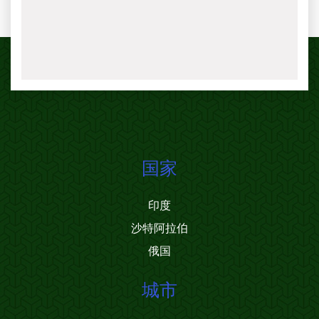
国家
印度
沙特阿拉伯
俄国
城市