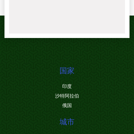
国家
印度
沙特阿拉伯
俄国
城市