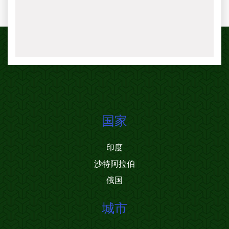
国家
印度
沙特阿拉伯
俄国
城市