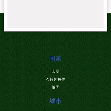
国家
印度
沙特阿拉伯
俄国
城市