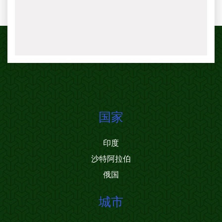
国家
印度
沙特阿拉伯
俄国
城市