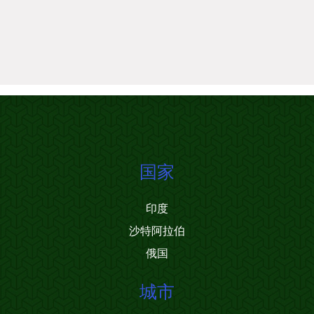
国家
印度
沙特阿拉伯
俄国
城市