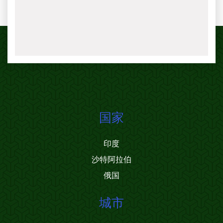
国家
印度
沙特阿拉伯
俄国
城市