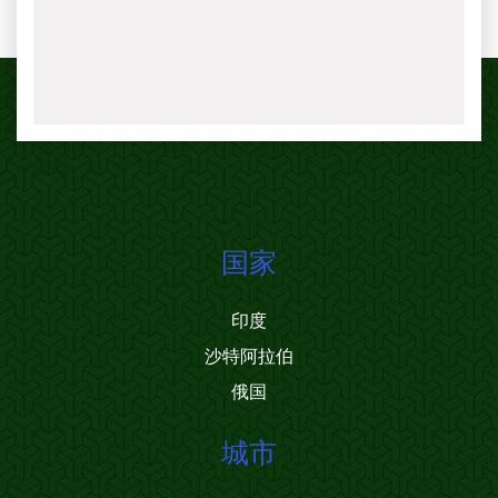
国家
印度
沙特阿拉伯
俄国
城市