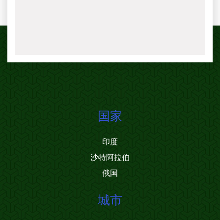
国家
印度
沙特阿拉伯
俄国
城市