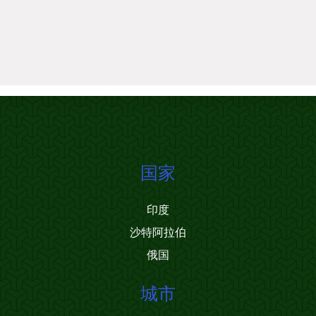
国家
印度
沙特阿拉伯
俄国
城市