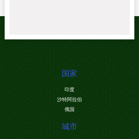
国家
印度
沙特阿拉伯
俄国
城市