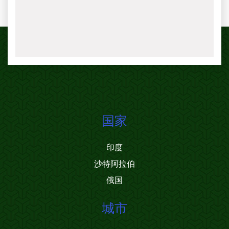
国家
印度
沙特阿拉伯
俄国
城市